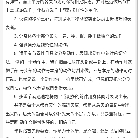
有弹性，而上半身的各关节则可保持松弛状态，并可迅速做出节拍
上需 求的动作，使得在动作上获取多样性的变化。
2. 快速的移动重心，特别是水平移动姿势更是爵士舞技巧的表
表者。
3. 让身体各个部位如头、肩、腰、臀、躯干做独立的动作。
4. 强调角形及线条性的动作。
5. 运用有节奏性且复杂分割动作，表现出动作中韵律的切分
法。 例如一个动作中，我们把重拍放在头部或手部上，在动作时就
把手部 与头部的动作与本身的动作切割来做，不与本身的动作同时
行动。也就是说一个动作本在一拍里就可完成，但我们现把它分割
成四拍，动作 也分割成四部份表现。
6. 多重节奏迅速地将两个或更多的韵律用身体同时表现出来。
并不是每个人都有天生的舞蹈天赋，都是从后天的舞蹈中锻炼
出来的，后天的勤奋可以弥补先天的不足，所以，只是坚持练，一
些舞蹈 动作会慢慢练好的，相信自己。
学舞蹈首先你要看，你是为什么学，是兴趣，还是以后的职业