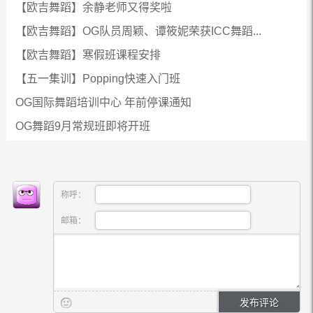
【欧吉舞蹈】余静老师又得奖啦
【欧吉舞蹈】OG队员周颖、谭筱妮荣获ICC舞蹈...
【欧吉舞蹈】寒假班课程安排
【五一集训】Popping快速入门班
OG国际舞蹈培训中心 年前停课通知
OG舞蹈9月常规班即将开班
称呼：
邮箱：